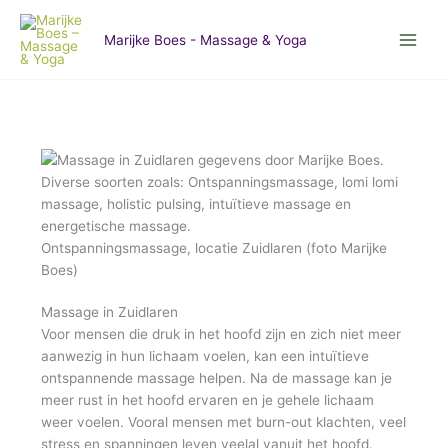
Skip
:
:
:
:
to
Massage
Massage
Massage
Massage
Marijke Boes - Massage & Yoga
content
in
in
in
in
Zuidlaren
Zuidlaren
Zuidlaren
Zuidlaren
Ontspanningsmassage, locatie Zuidlaren (foto Marijke
Boes)
Massage in Zuidlaren
Voor mensen die druk in het hoofd zijn en zich niet meer
aanwezig in hun lichaam voelen, kan een intuïtieve
ontspannende massage helpen. Na de massage kan je
meer rust in het hoofd ervaren en je gehele lichaam
weer voelen. Vooral mensen met burn-out klachten, veel
stress en spanningen leven veelal vanuit het hoofd.